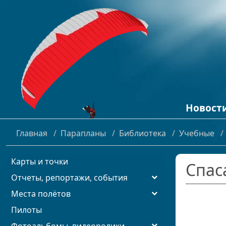
Новост
Кайтинг
Главная
/
Парапланы
/
Библиотека
/
Учебные
/
Новости 
Полеты н
Карты и точки
Спас
Отчеты, репортажи, события
Места полётов
Пилоты
Фотоальбомы, видеоролики