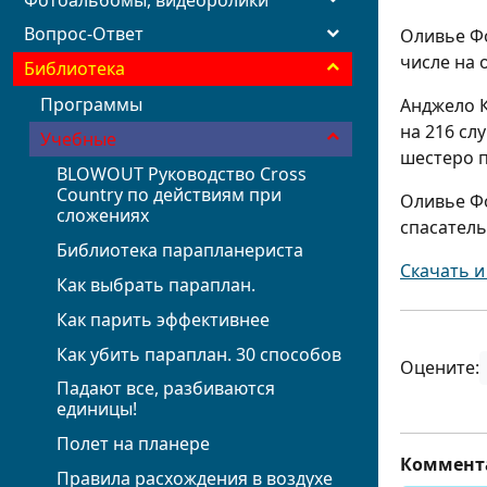
Вопрос-Ответ
Оливье Фо
числе на 
Библиотека
Программы
Анджело К
на 216 сл
Учебные
шестеро п
BLOWOUT Руководство Cross
Country по действиям при
Оливье Фо
сложениях
спасател
Библиотека парапланериста
Скачать и
Как выбрать параплан.
Как парить эффективнее
Как убить параплан. 30 способов
Оцените:
Падают все, разбиваются
единицы!
Полет на планере
Коммент
Правила расхождения в воздухе