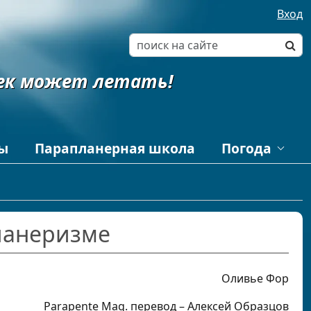
Вход
ек может летать!
ы
Парапланерная школа
Погода
Intellicast
му
Как читать
аэрологическую
диаграмму
ланеризме
Самолеты на радарах
Оливье Фор
Parapente Mag. перевод – Алексей Образцов