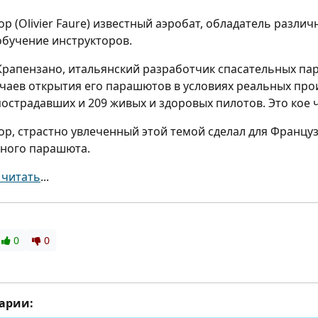
Вопрос-Ответ
р (Olivier Faure) известный аэробат, обладатель различ
Библиотека
обучение инструкторов.
Уставной договор
общества
рапензано, итальянский разработчик спасательных па
учаев открытия его парашютов в условиях реальных пр
Тарифы ЛБК 2015 г.
острадавших и 209 живых и здоровых пилотов. Это кое ч
р, страстно увлеченный этой темой сделал для Францу
ьного парашюта.
 читать
...
0
0
арии: