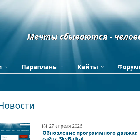
Мечты сбываются - челов
и
Парапланы
Кайты
Форум
Карты и точки
Зимний кайтинг
сайта
Протоколы полётов
Кайтинг – вызов земно
притяжению
а парапланах
Отчеты, репортажи,
события
Кайты OZONE
Новости
Места полётов
Отчеты, репортажи,
события
Пилоты
По Байкалу с кайтом
27 апреля 2026
Фотоальбомы,
Обновление программного движка
видеоролики
сайта SkyBaikal