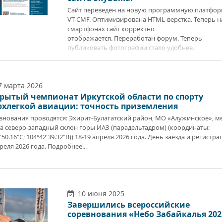
Вопрос-Ответ
Сайт переведен на новую программную платфор
VT-CMF. Оптимизирована HTML-верстка. Теперь н
Библиотека
смартфонах сайт корректно
Уставной договор
отображается. Переработан форум. Теперь
общества
публиковать фотографии стало удобнее.
Тарифы ЛБК 2015 г.
 марта 2026
рытый чемпионат Иркутской области по спорту
рхлегкой авиации: точность приземления
внования проводятся: Эхирит-Булагатский район, МО «Алужинское», м
та северо-западный склон горы ИАЗ (парадельтадром) (координаты:
'50.16"С; 104°42'39.32"В)) 18-19 апреля 2026 года. День заезда и регистра
реля 2026 года. Подробнее...
Ny6
10 июня 2025
Завершились всероссийские
соревнования «Небо Забайкалья 202