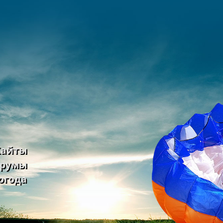
Кайты
румы
огода