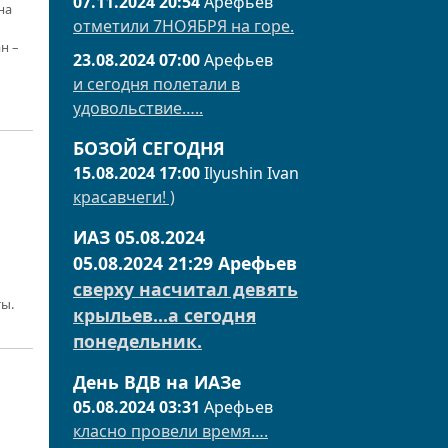
07.11.2024 20:54
Арефьев
на
отметили 7НОЯБРЯ на горе.
н –
23.08.2024 07:00
Арефьев
и сегодня полетали в
удовольствие…..
БОЗОЙ СЕГОДНЯ
15.08.2024 17:00
Ilyushin Ivan
красавчеги! )
ИАЗ 05.08.2024
05.08.2024 21:29
Арефьев
сверху насчитал девять
ты.
крыльев...а сегодня
понедельник.
День ВДВ на ИАЗе
05.08.2024 03:31
Арефьев
класно провели время….