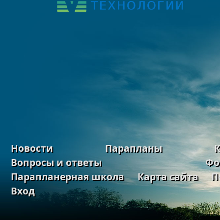
Новости
Парапланы
Вопросы и ответы
Фо
Парапланерная школа
Карта сайта
П
Вход