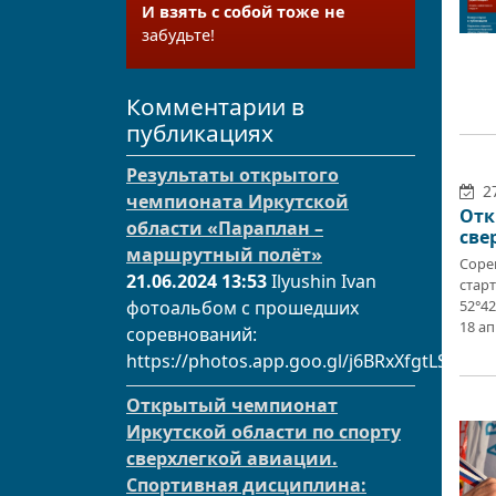
И взять с собой тоже не
забудьте!
Комментарии в
публикациях
Результаты открытого
27
чемпионата Иркутской
Отк
области «Параплан –
све
маршрутный полёт»
Соре
21.06.2024 13:53
Ilyushin Ivan
стар
фотоальбом с прошедших
52°42
18 ап
соревнований:
https://photos.app.goo.gl/j6BRxXfgtLSM25
Открытый чемпионат
Иркутской области по спорту
сверхлегкой авиации.
Спортивная дисциплина: