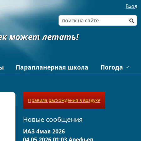
Вход
ек может летать!
ы
Парапланерная школа
Погода
Intellicast
му
Как читать
аэрологическую
диаграмму
Правила расхождения в воздухе
Самолеты на радарах
Новые сообщения
ИАЗ 4мая 2026
04.05.2026 01:03
Арефьев