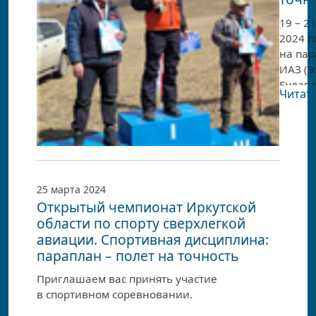
19 – 2
2024 г
на па
ИАЗ (Э
Булага
Читать
Алужи
состоя
спорт
сорев
в рамк
чемпи
25 марта 2024
Иркутс
Открытый чемпионат Иркутской
по спо
области по спорту сверхлегкой
сверхл
авиации. Спортивная дисциплина:
авиаци
параплан – полет на точность
(спорт
дисци
Приглашаем вас принять участие
парапл
в спортивном соревновании.
на точ