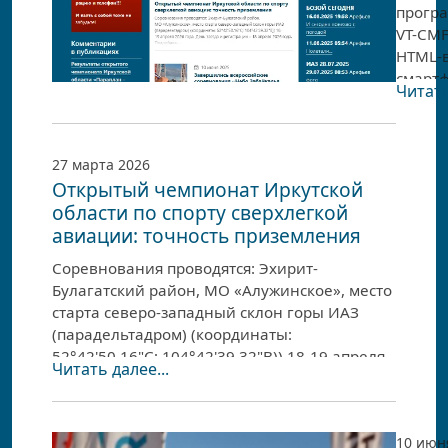
прогр
VT-CM
HTML-в
смартф
Читать
отобра
форум.
фотогр
27 марта 2026
Открытый чемпионат Иркутской
области по спорту сверхлегкой
авиации: точность приземления
Соревнования проводятся: Эхирит-
Булагатский район, МО «Алужинское», место
старта северо-западный склон горы ИАЗ
(парадельтадром) (координаты:
52°42'50.16"С; 104°42'39.32"В)) 18-19 апреля
Читать далее...
2026 года.
День заезда и регистрации – 18 апреля
2026 года.
10 июн
Подробнее...