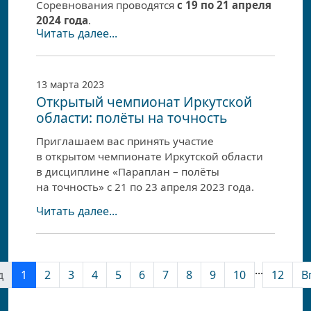
Соревнования проводятся
с 19 по 21 апреля
Чемпи
2024 года
.
Зубаре
Читать далее...
(Иркут
Место: Эхирит-Булагатский район,
МО «Алужинское», старт – северо-западный
2-е ме
склон горы ИАЗ (парадельтадром).
Бажен
13 марта 2023
Открытый чемпионат Иркутской
(Иркут
Координаты: 52°42'50.16"С; 104°42'39.32"В.
области: полёты на точность
3-е ме
Подробнее...
Приглашаем вас принять участие
Шивер
в открытом чемпионате Иркутской области
(Иркут
в дисциплине «Параплан – полёты
на точность» с 21 по 23 апреля 2023 года.
Читать далее...
...
д
1
2
3
4
5
6
7
8
9
10
12
В