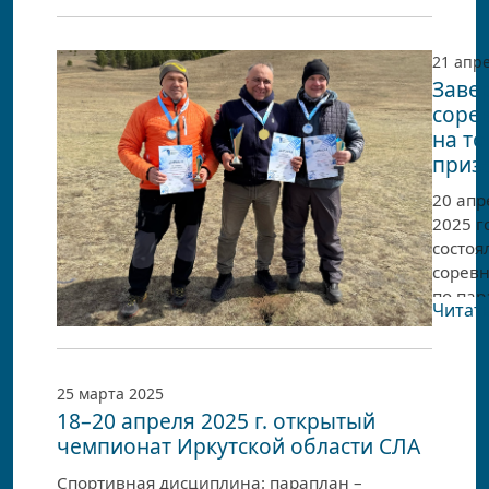
Забай
2025».
21 апр
Заве
соре
на то
приз
20 апр
2025 г
состоя
сорев
по па
Читать
спорту
в дис
«приз
на точ
25 марта 2025
18–20 апреля 2025 г. открытый
В соре
чемпионат Иркутской области СЛА
принял
15 пил
Спортивная дисциплина: параплан –