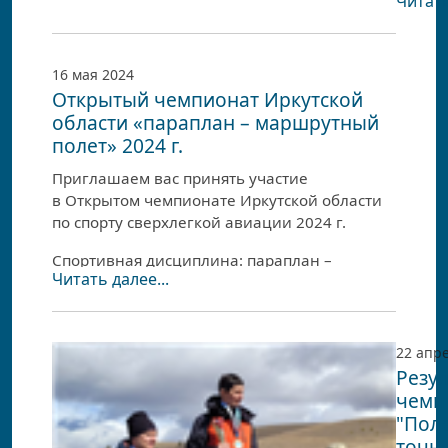
Читать
орган
Федер
спорта
16 мая 2024
сверхл
Открытый чемпионат Иркутской
авиац
области «параплан – маршрутный
ФС СЛ
полет» 2024 г.
прове
откры
Приглашаем вас принять участие
чемпи
в Открытом чемпионате Иркутской области
Иркутс
по спорту сверхлегкой авиации 2024 г.
област
«Парап
Спортивная дисциплина: параплан –
маршр
Читать далее...
маршрутный полет
.
полёт»
Соревнования запланированы на 10-
16 июня 2024 г.
22 апр
Резу
чемп
"Пол
точно