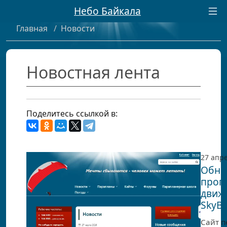
Небо Байкала
Главная
/
Новости
Новостная лента
Поделитесь ссылкой в:
27 апр
Обно
прог
движ
SkyBa
Сайт п