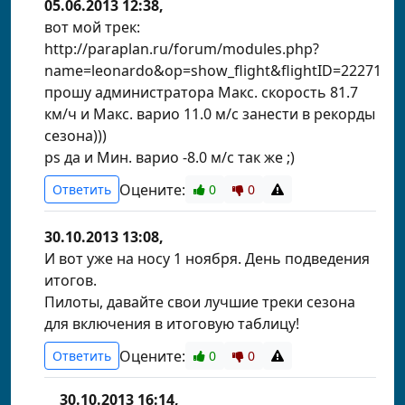
05.06.2013 12:38,
вот мой трек:
http://paraplan.ru/forum/modules.php?
name=leonardo&op=show_flight&flightID=22271
прошу администратора Макс. скорость 81.7
км/ч и Макс. варио 11.0 м/с занести в рекорды
сезона)))
ps да и Мин. варио -8.0 м/с так же ;)
Оцените:
Ответить
0
0
30.10.2013 13:08,
И вот уже на носу 1 ноября. День подведения
итогов.
Пилоты, давайте свои лучшие треки сезона
для включения в итоговую таблицу!
Оцените:
Ответить
0
0
30.10.2013 16:14,