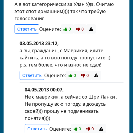
А я вот категорически за Улан Удэ. Считаю
этот спот домашним)))) так что требую
голосования
Оцените:
Ответить
0
0
03.05.2013 23:12,
а вы, гражданин, с Маврикия, идите
кайтить, а то всю погоду пропустите! :)
p.s. тем более, что и взнос не сдал!
Оцените:
Ответить
0
0
04.05.2013 00:07,
Не с маврикия, а сейчас со Шри Ланки .
Не пропущу всю погоду, а дождусь
своей))) прошу не подменивать
понятия))))
Оцените:
Ответить
0
0