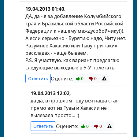
19.04.2013 01:40,
ДА, да - я за добавление Колумбийского
края и Бразильской области Российской
Федерации к нашему междусобойчику))).
А если серьезно - Бурятию надо, Читу нет.
Разумнее Хакасию или Тыву при таких
раскладах - чаще бываем.
P.S. Я участвую. как вариант предлагаю
следующие выходные в У-У полетать
Оцените:
Ответить
0
0
19.04.2013 12:02,
да да, в прошлом году вся наша стая
прямо вот из Тувы и Хакасии не
вылезала просто... :)
Оцените:
Ответить
0
0