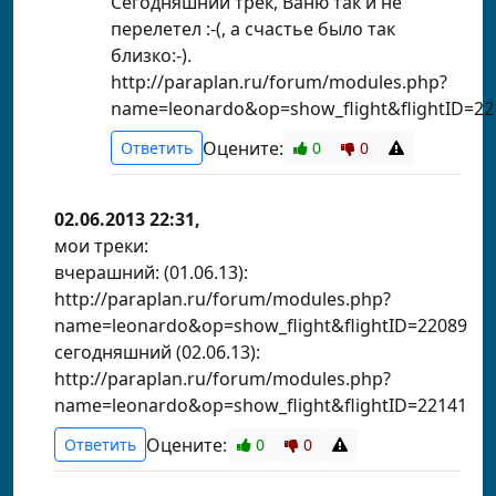
Сегодняшний трек, Ваню так и не
перелетел :-(, а счастье было так
близко:-).
http://paraplan.ru/forum/modules.php?
name=leonardo&op=show_flight&flightID=22
Оцените:
Ответить
0
0
02.06.2013 22:31,
мои треки:
вчерашний: (01.06.13):
http://paraplan.ru/forum/modules.php?
name=leonardo&op=show_flight&flightID=22089
сегодняшний (02.06.13):
http://paraplan.ru/forum/modules.php?
name=leonardo&op=show_flight&flightID=22141
Оцените:
Ответить
0
0