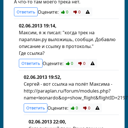
А что-то там моего трека нет.
Оцените:
Ответить
0
0
02.06.2013 19:14,
Максим, я ж писал: "когда трек на
параплан.ру выложишь, сообщи. Добавлю
описание и ссылку в протоколы."
Где ссылка?
Оцените:
Ответить
0
0
02.06.2013 19:52,
Сергей - вот ссылка на полёт Максима -
http://paraplan.ru/forum/modules.php?
name=leonardo&op=show_flight&flightID=2197
Оцените:
Ответить
0
0
02.06.2013 22:00,