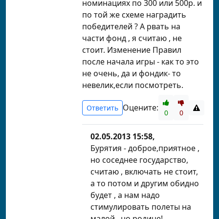
номинациях по 300 или 500р. и
по той же схеме наградить
победителей ? А рвать на
части фонд , я считаю , не
стоит. Изменение Правил
после начала игры - как то это
не очень, да и фондик- то
невелик,если посмотреть.
Оцените:
Ответить
0
0
02.05.2013 15:58,
Бурятия - доброе,приятное ,
но соседнее государство,
считаю , включать не стоит,
а то потом и другим обидно
будет , а нам надо
стимулировать полеты на
малой , но родине!