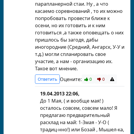
парапланерной стаи. Ну , а что
касаемо соревнований , то их можно
попробовать провести ближе к
осени, но их готовить и к ним
готовиться ,а также оповещать о них
пришлось бы загодя, дабы
иногородние (Средний, Ангарск, У-У и
т.д.) могли спланировать свое
участие, а нам - организацию их.
Такое вот мнение.
Оцените:
Ответить
0
0
19.04.2013 22:06,
До 1 Мая, ( и вообще мая! )
осталось совсем, совсем мало! Я
предлагаю предварительный
расклад на май: 1-3мая - У-О (
традиц-нно!) или Бозай , Мышел-ка,