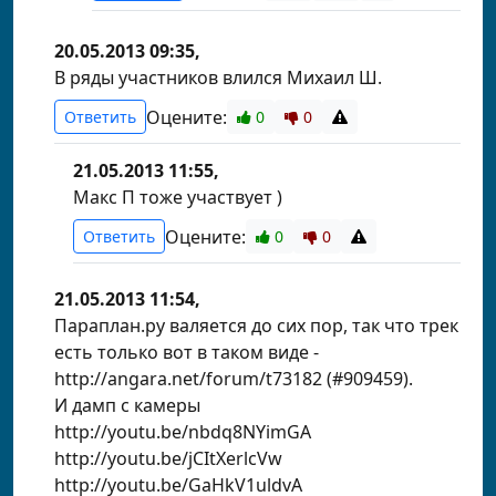
20.05.2013 09:35,
В ряды участников влился Михаил Ш.
Оцените:
Ответить
0
0
21.05.2013 11:55,
Макс П тоже участвует )
Оцените:
Ответить
0
0
21.05.2013 11:54,
Параплан.ру валяется до сих пор, так что трек
есть только вот в таком виде -
http://angara.net/forum/t73182 (#909459).
И дамп с камеры
http://youtu.be/nbdq8NYimGA
http://youtu.be/jCItXerlcVw
http://youtu.be/GaHkV1uldvA