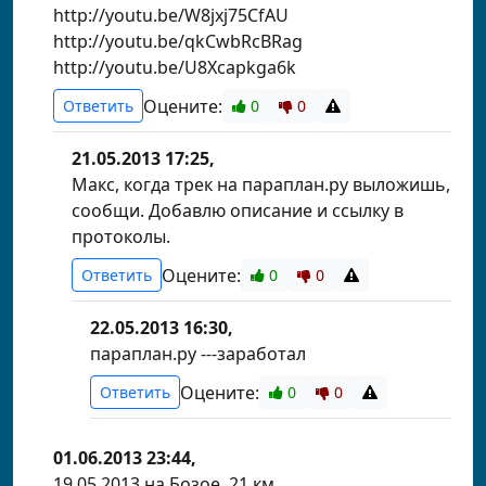
http://youtu.be/W8jxj75CfAU
http://youtu.be/qkCwbRcBRag
http://youtu.be/U8Xcapkga6k
Оцените:
Ответить
0
0
21.05.2013 17:25,
Макс, когда трек на параплан.ру выложишь,
сообщи. Добавлю описание и ссылку в
протоколы.
Оцените:
Ответить
0
0
22.05.2013 16:30,
параплан.ру ---заработал
Оцените:
Ответить
0
0
01.06.2013 23:44,
19.05.2013 на Бозое, 21 км.