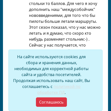
стольки то баллов. Для чего я хочу
дополнить наш "междусобойчик"
нововведениями, для того что бы
пилоты больше летали маршруты.
Этот сезон показал, что у нас можно
летать и я думаю, что скоро кто
нибудь разменяет стольник:-) .
Сейчас у нас получается, что
пролетев рекордный полёт по весне,
На сайте используются cookies для
можно остаток сезона ковырять в
сбора и хранения данных,
носу и летать рядом с лебёдкой, я
необходимых для корректной работы
конечно утрирую, но действительно
сайта и удобства посетителей.
улётная погода у нас не часто и
Продолжая использовать наш сайт, Вы
шансов перелететь не много. Если
соглашаетесь с
политикой по
делать зачёт по нескольким трекам,
обработке ПД
.
то интрига будет оставаться почти
до конца сезона, шансы уравняются
Соглашаюсь
и рекордный полёт не будет иметь
большого значения.